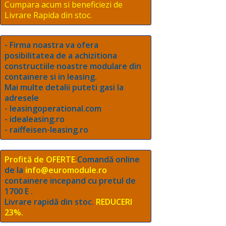
Cumpara acum si beneficiezi de
Livrare Rapida din stoc.
- Firma noastra va ofera
posibilitatea de a achizitiona
constructiile noastre modulare din
containere si in leasing.
Mai multe detalii puteti gasi la
adresele
- leasingoperational.com
- idealeasing.ro
- raiffeisen-leasing.ro
Profită de OFERTE.
Comandă online
de la
info@euromodule.ro
containere incepand cu pretul de
1700 E .
Livrare rapidă din stoc.
REDUCERI
23%.