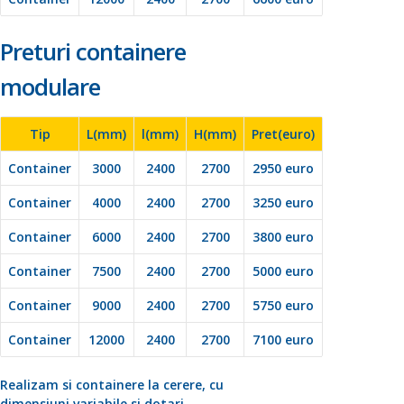
Preturi containere
modulare
Tip
L(mm)
l(mm)
H(mm)
Pret(euro)
Container
3000
2400
2700
2950 euro
Container
4000
2400
2700
3250 euro
Container
6000
2400
2700
3800 euro
Container
7500
2400
2700
5000 euro
Container
9000
2400
2700
5750 euro
Container
12000
2400
2700
7100 euro
Realizam si containere la cerere, cu
dimensiuni variabile si dotari