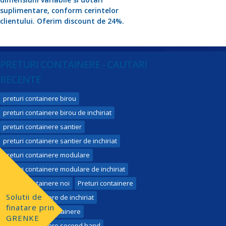
suplimentare, conform cerintelor
clientului. Oferim discount de 24%.
PRETURI CONTAINERE - CAUTARI
RECENTE
preturi containere birou
preturi containere birou de inchiriat
preturi containere santier
preturi containere santier de inchiriat
preturi containere modulare
preturi containere modulare de inchiriat
Preturi containere noi
Preturi containere
Solutii de
preturi containere de inchiriat
finatare prin
Pret inchiriere containere
GRENKE
preturi containere second hand