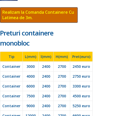
Realizam la Comanda Containere Cu
Latimea de 3m.
Preturi containere
monobloc
Tip
L(mm)
l(mm)
H(mm)
Pret(euro)
Container
3000
2400
2700
2450 euro
Container
4000
2400
2700
2750 euro
Container
6000
2400
2700
3300 euro
Container
7500
2400
2700
4500 euro
Container
9000
2400
2700
5250 euro
Container
12000
2400
2700
6600 euro