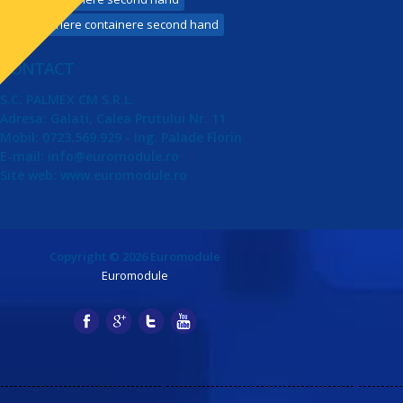
Pret inchiriere containere second hand
CONTACT
S.C. PALMEX CM S.R.L.
Adresa:
Galati
,
Calea Prutului Nr. 11
Mobil:
0723.569.929
- Ing. Palade Florin
E-mail: info@euromodule.ro
Site web: www.euromodule.ro
Copyright © 2026 Euromodule
Euromodule
------------------------------------
------------------------------------------
----------